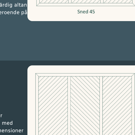
färdig altan
beroende på
r
u med
mensioner