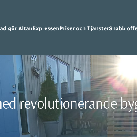
ad gör AltanExpressen
Priser och Tjänster
Snabb offe
ed revolutionerande byg