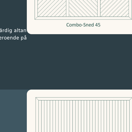
färdig altan
beroende på