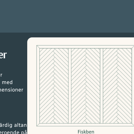
er
r
u med
mensioner
färdig altan
beroende på