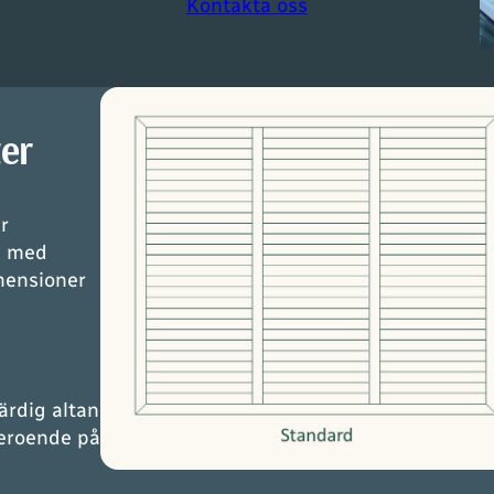
Kontakta oss
er
r
u med
mensioner
färdig altan
beroende på