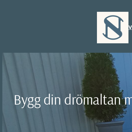
Hoppa
till
innehåll
V
Bygg din drömaltan m