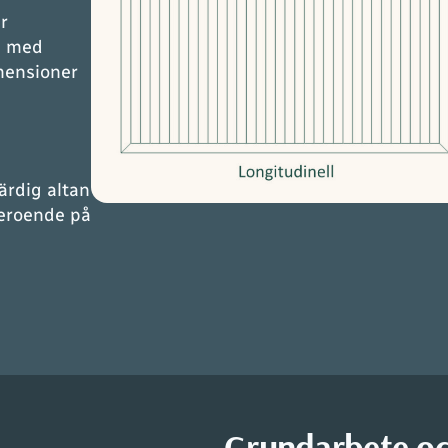
r
u med
mensioner
färdig altan
beroende på
Grundarbete oc