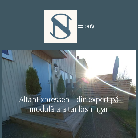
Hoppa
till
innehåll
Instagram
Facebook
AltanExpressen – din expert på
modulära altanlösningar